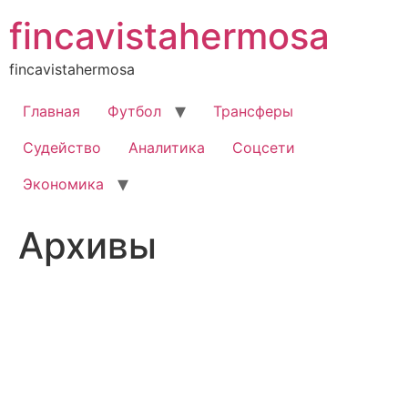
Перейти
fincavistahermosa
к
содержимому
fincavistahermosa
Главная
Футбол
Трансферы
Судейство
Аналитика
Соцсети
Экономика
Архивы